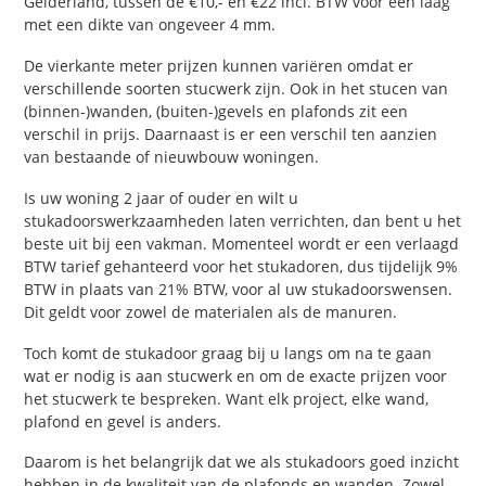
Gelderland, tussen de €10,- en €22 incl. BTW voor een laag
met een dikte van ongeveer 4 mm.
De vierkante meter prijzen kunnen variëren omdat er
verschillende soorten stucwerk zijn. Ook in het stucen van
(binnen-)wanden, (buiten-)gevels en plafonds zit een
verschil in prijs. Daarnaast is er een verschil ten aanzien
van bestaande of nieuwbouw woningen.
Is uw woning 2 jaar of ouder en wilt u
stukadoorswerkzaamheden laten verrichten, dan bent u het
beste uit bij een vakman. Momenteel wordt er een verlaagd
BTW tarief gehanteerd voor het stukadoren, dus tijdelijk 9%
BTW in plaats van 21% BTW, voor al uw stukadoorswensen.
Dit geldt voor zowel de materialen als de manuren.
Toch komt de stukadoor graag bij u langs om na te gaan
wat er nodig is aan stucwerk en om de exacte prijzen voor
het stucwerk te bespreken. Want elk project, elke wand,
plafond en gevel is anders.
Daarom is het belangrijk dat we als stukadoors goed inzicht
hebben in de kwaliteit van de plafonds en wanden. Zowel