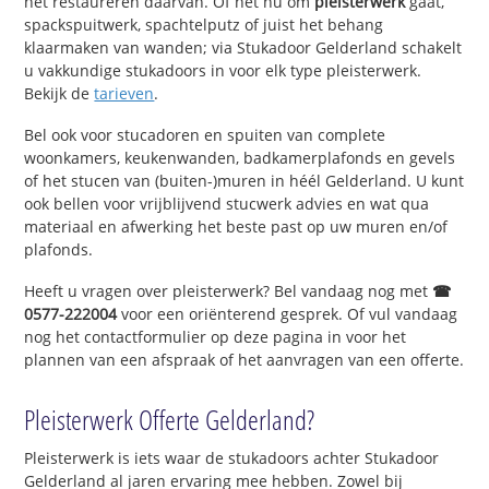
het restaureren daarvan. Of het nu om
pleisterwerk
gaat,
spackspuitwerk, spachtelputz of juist het behang
klaarmaken van wanden; via Stukadoor Gelderland schakelt
u vakkundige stukadoors in voor elk type pleisterwerk.
Bekijk de
tarieven
.
Bel ook voor stucadoren en spuiten van complete
woonkamers, keukenwanden, badkamerplafonds en gevels
of het stucen van (buiten-)muren in héél Gelderland. U kunt
ook bellen voor vrijblijvend stucwerk advies en wat qua
materiaal en afwerking het beste past op uw muren en/of
plafonds.
Heeft u vragen over pleisterwerk? Bel vandaag nog met
☎
0577-222004
voor een oriënterend gesprek. Of vul vandaag
nog het contactformulier op deze pagina in voor het
plannen van een afspraak of het aanvragen van een offerte.
Pleisterwerk Offerte Gelderland?
Pleisterwerk is iets waar de stukadoors achter Stukadoor
Gelderland al jaren ervaring mee hebben. Zowel bij