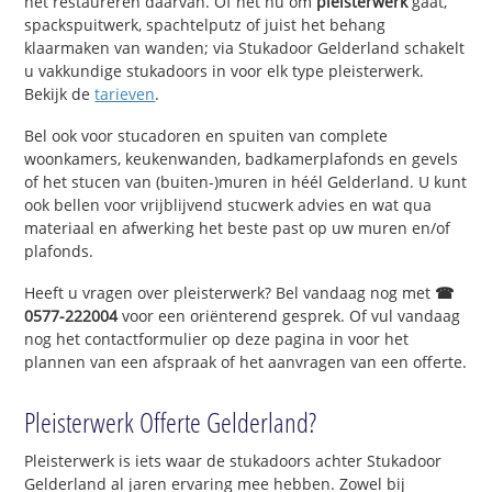
het restaureren daarvan. Of het nu om
pleisterwerk
gaat,
spackspuitwerk, spachtelputz of juist het behang
klaarmaken van wanden; via Stukadoor Gelderland schakelt
u vakkundige stukadoors in voor elk type pleisterwerk.
Bekijk de
tarieven
.
Bel ook voor stucadoren en spuiten van complete
woonkamers, keukenwanden, badkamerplafonds en gevels
of het stucen van (buiten-)muren in héél Gelderland. U kunt
ook bellen voor vrijblijvend stucwerk advies en wat qua
materiaal en afwerking het beste past op uw muren en/of
plafonds.
Heeft u vragen over pleisterwerk? Bel vandaag nog met
☎
0577-222004
voor een oriënterend gesprek. Of vul vandaag
nog het contactformulier op deze pagina in voor het
plannen van een afspraak of het aanvragen van een offerte.
Pleisterwerk Offerte Gelderland?
Pleisterwerk is iets waar de stukadoors achter Stukadoor
Gelderland al jaren ervaring mee hebben. Zowel bij