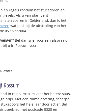
ef is.
sen en regels rondom het stucadoren en
n gevels. Als u van plan bent
 laten voeren in Gelderland, dan is het
meren
wat past bij de uitstraling van het
um: 0577-222004
ntvangen?
Bel dan snel voor een afspraak,
t bij u in Rossum voor:
tucwerk
ijf Rossum
end in regio Rossum voor het betere saus-
ge prijs. Met een ruime ervaring, scherpe
 stukadoors het hele jaar door actief. Bel
orgingsgebied met postcode 5328 en