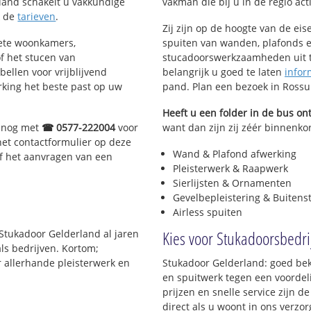
land schakelt u vakkundige
vakman die bij u in de regio acti
k de
tarieven
.
Zij zijn op de hoogte van de ei
lete woonkamers,
spuiten van wanden, plafonds e
f het stucen van
stucadoorswerkzaamheden uit te
bellen voor vrijblijvend
belangrijk u goed te laten
infor
rking het beste past op uw
pand. Plan een bezoek in Ross
Heeft u een folder in de bus o
g nog met
☎ 0577-222004
voor
want dan zijn zij zéér binnenkor
het contactformulier op deze
Wand & Plafond afwerking
of het aanvragen van een
Pleisterwerk & Raapwerk
Sierlijsten & Ornamenten
Gevelbepleistering & Buitens
Airless spuiten
Kies voor Stukadoorsbedr
 Stukadoor Gelderland al jaren
ls bedrijven. Kortom;
r allerhande pleisterwerk en
Stukadoor Gelderland: goed bek
en spuitwerk tegen een voordeli
prijzen en snelle service zijn de
direct als u woont in ons verz