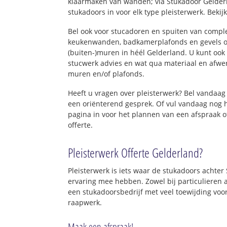
klaarmaken van wanden; via Stukadoor Gelder
stukadoors in voor elk type pleisterwerk. Bekij
Bel ook voor stucadoren en spuiten van comp
keukenwanden, badkamerplafonds en gevels o
(buiten-)muren in héél Gelderland. U kunt ook 
stucwerk advies en wat qua materiaal en afwe
muren en/of plafonds.
Heeft u vragen over pleisterwerk? Bel vandaa
een oriënterend gesprek. Of vul vandaag nog 
pagina in voor het plannen van een afspraak 
offerte.
Pleisterwerk Offerte Gelderland?
Pleisterwerk is iets waar de stukadoors achter
ervaring mee hebben. Zowel bij particulieren a
een stukadoorsbedrijf met veel toewijding voo
raapwerk.
Maak een afspraak!