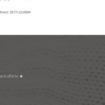
direct: 0577-222004!
werk offerte ★