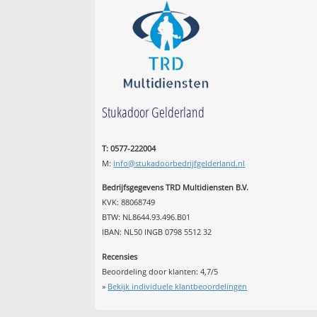
Stukadoor Gelderland
T: 0577-222004
M:
info@stukadoorbedrijfgelderland.nl
Bedrijfsgegevens TRD Multidiensten B.V.
KVK: 88068749
BTW: NL8644.93.496.B01
IBAN: NL50 INGB 0798 5512 32
Recensies
Beoordeling door klanten:
4,7
/
5
»
Bekijk individuele klantbeoordelingen