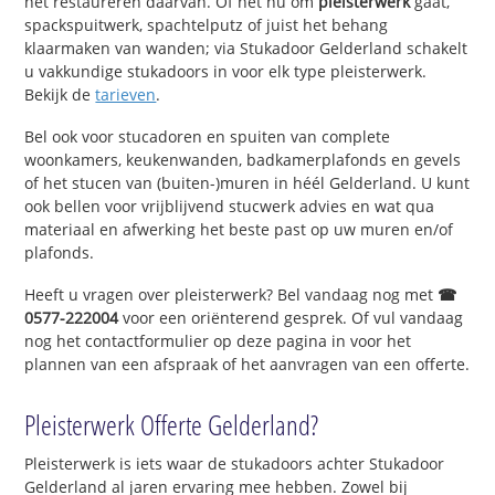
het restaureren daarvan. Of het nu om
pleisterwerk
gaat,
spackspuitwerk, spachtelputz of juist het behang
klaarmaken van wanden; via Stukadoor Gelderland schakelt
u vakkundige stukadoors in voor elk type pleisterwerk.
Bekijk de
tarieven
.
Bel ook voor stucadoren en spuiten van complete
woonkamers, keukenwanden, badkamerplafonds en gevels
of het stucen van (buiten-)muren in héél Gelderland. U kunt
ook bellen voor vrijblijvend stucwerk advies en wat qua
materiaal en afwerking het beste past op uw muren en/of
plafonds.
Heeft u vragen over pleisterwerk? Bel vandaag nog met
☎
0577-222004
voor een oriënterend gesprek. Of vul vandaag
nog het contactformulier op deze pagina in voor het
plannen van een afspraak of het aanvragen van een offerte.
Pleisterwerk Offerte Gelderland?
Pleisterwerk is iets waar de stukadoors achter Stukadoor
Gelderland al jaren ervaring mee hebben. Zowel bij