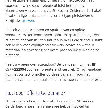
het restaureren daarvan. Of het nu om
stucadoor
gaat,
spackspuitwerk, spachtelputz of juist het behang
klaarmaken van wanden; via Stukadoor Gelderland schakelt
u vakkundige stukadoors in voor elk type pleisterwerk.
Bekijk de
tarieven
.
Bel ook voor stucadoren en spuiten van complete
woonkamers, keukenwanden, badkamerplafonds en gevels
of het stucen van (buiten-)muren in héél Gelderland. U kunt
ook bellen voor vrijblijvend stucwerk advies en wat qua
materiaal en afwerking het beste past op uw muren en/of
plafonds.
Heeft u vragen over stucadoor? Bel vandaag nog met
☎
0577-222004
voor een oriënterend gesprek. Of vul vandaag
nog het contactformulier op deze pagina in voor het
plannen van een afspraak of het aanvragen van een offerte.
Stucadoor Offerte Gelderland?
Stucadoor is iets waar de stukadoors achter Stukadoor
Gelderland al jaren ervaring mee hebben. Zowel bij