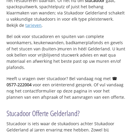
het restaureren daarvan. Of het nu om
stucadoor
gaat,
spackspuitwerk, spachtelputz of juist het behang
klaarmaken van wanden; via Stukadoor Gelderland schakelt
u vakkundige stukadoors in voor elk type pleisterwerk.
Bekijk de
tarieven
.
Bel ook voor stucadoren en spuiten van complete
woonkamers, keukenwanden, badkamerplafonds en gevels
of het stucen van (buiten-)muren in héél Gelderland. U kunt
ook bellen voor vrijblijvend stucwerk advies en wat qua
materiaal en afwerking het beste past op uw muren en/of
plafonds.
Heeft u vragen over stucadoor? Bel vandaag nog met
☎
0577-222004
voor een oriënterend gesprek. Of vul vandaag
nog het contactformulier op deze pagina in voor het
plannen van een afspraak of het aanvragen van een offerte.
Stucadoor Offerte Gelderland?
Stucadoor is iets waar de stukadoors achter Stukadoor
Gelderland al jaren ervaring mee hebben. Zowel bij