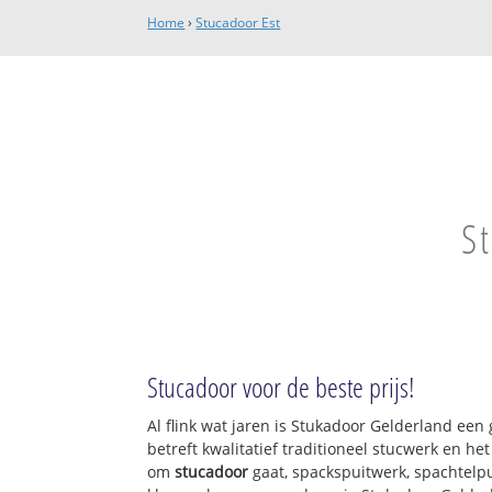
Home
›
Stucadoor Est
S
Stucadoor voor de beste prijs!
Al flink wat jaren is Stukadoor Gelderland ee
betreft kwalitatief traditioneel stucwerk en he
om
stucadoor
gaat, spackspuitwerk, spachtelpu