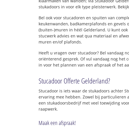
klaarmaken van wanden; via Stukadoor Gelder
stukadoors in voor elk type pleisterwerk. Bekij
Bel ook voor stucadoren en spuiten van comp
keukenwanden, badkamerplafonds en gevels o
(buiten-)muren in héél Gelderland. U kunt ook 
stucwerk advies en wat qua materiaal en afwe
muren en/of plafonds.
Heeft u vragen over stucadoor? Bel vandaag 
oriënterend gesprek. Of vul vandaag nog het 
in voor het plannen van een afspraak of het a
Stucadoor Offerte Gelderland?
Stucadoor is iets waar de stukadoors achter S
ervaring mee hebben. Zowel bij particulieren a
een stukadoorsbedrijf met veel toewijding voo
raapwerk.
Maak een afspraak!