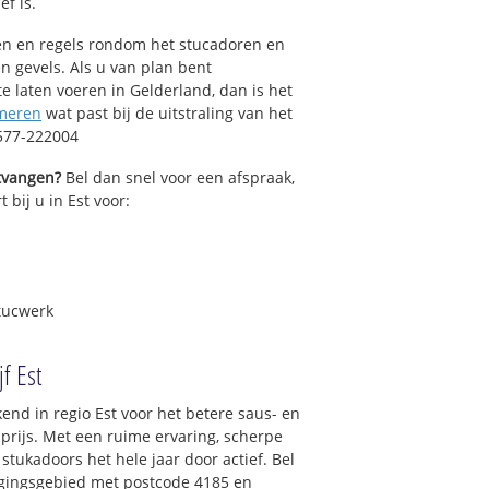
ef is.
sen en regels rondom het stucadoren en
n gevels. Als u van plan bent
 laten voeren in Gelderland, dan is het
meren
wat past bij de uitstraling van het
0577-222004
ntvangen?
Bel dan snel voor een afspraak,
 bij u in Est voor:
tucwerk
f Est
nd in regio Est voor het betere saus- en
prijs. Met een ruime ervaring, scherpe
 stukadoors het hele jaar door actief. Bel
orgingsgebied met postcode 4185 en