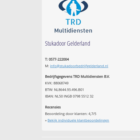
Stukadoor Gelderland
T: 0577-222004
M:
info@stukadoorbedrijfgelderland.nl
Bedrijfsgegevens TRD Multidiensten B.V.
KVK: 88068749
BTW: NL8644.93.496.B01
IBAN: NL50 INGB 0798 5512 32
Recensies
Beoordeling door klanten:
4,7
/
5
»
Bekijk individuele klantbeoordelingen