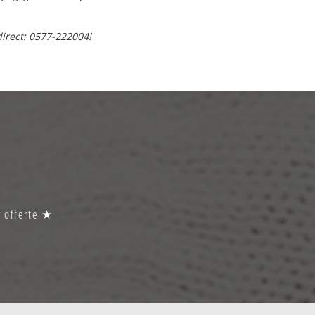
direct: 0577-222004!
r offerte ★