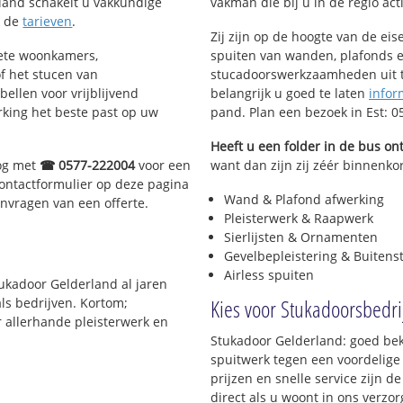
land schakelt u vakkundige
vakman die bij u in de regio acti
k de
tarieven
.
Zij zijn op de hoogte van de ei
lete woonkamers,
spuiten van wanden, plafonds e
f het stucen van
stucadoorswerkzaamheden uit te
bellen voor vrijblijvend
belangrijk u goed te laten
infor
rking het beste past op uw
pand. Plan een bezoek in Est: 
Heeft u een folder in de bus o
nog met
☎ 0577-222004
voor een
want dan zijn zij zéér binnenkort
contactformulier op deze pagina
Wand & Plafond afwerking
anvragen van een offerte.
Pleisterwerk & Raapwerk
Sierlijsten & Ornamenten
Gevelbepleistering & Buitens
Airless spuiten
tukadoor Gelderland al jaren
Kies voor Stukadoorsbedrij
ls bedrijven. Kortom;
r allerhande pleisterwerk en
Stukadoor Gelderland: goed beke
spuitwerk tegen een voordelige 
prijzen en snelle service zijn de
direct als u woont in ons verz