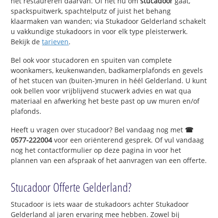
het restaureren daarvan. Of het nu om
stucadoor
gaat,
spackspuitwerk, spachtelputz of juist het behang
klaarmaken van wanden; via Stukadoor Gelderland schakelt
u vakkundige stukadoors in voor elk type pleisterwerk.
Bekijk de
tarieven
.
Bel ook voor stucadoren en spuiten van complete
woonkamers, keukenwanden, badkamerplafonds en gevels
of het stucen van (buiten-)muren in héél Gelderland. U kunt
ook bellen voor vrijblijvend stucwerk advies en wat qua
materiaal en afwerking het beste past op uw muren en/of
plafonds.
Heeft u vragen over stucadoor? Bel vandaag nog met
☎
0577-222004
voor een oriënterend gesprek. Of vul vandaag
nog het contactformulier op deze pagina in voor het
plannen van een afspraak of het aanvragen van een offerte.
Stucadoor Offerte Gelderland?
Stucadoor is iets waar de stukadoors achter Stukadoor
Gelderland al jaren ervaring mee hebben. Zowel bij