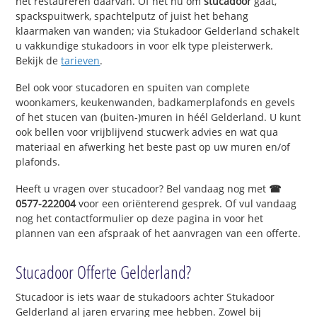
het restaureren daarvan. Of het nu om
stucadoor
gaat,
spackspuitwerk, spachtelputz of juist het behang
klaarmaken van wanden; via Stukadoor Gelderland schakelt
u vakkundige stukadoors in voor elk type pleisterwerk.
Bekijk de
tarieven
.
Bel ook voor stucadoren en spuiten van complete
woonkamers, keukenwanden, badkamerplafonds en gevels
of het stucen van (buiten-)muren in héél Gelderland. U kunt
ook bellen voor vrijblijvend stucwerk advies en wat qua
materiaal en afwerking het beste past op uw muren en/of
plafonds.
Heeft u vragen over stucadoor? Bel vandaag nog met
☎
0577-222004
voor een oriënterend gesprek. Of vul vandaag
nog het contactformulier op deze pagina in voor het
plannen van een afspraak of het aanvragen van een offerte.
Stucadoor Offerte Gelderland?
Stucadoor is iets waar de stukadoors achter Stukadoor
Gelderland al jaren ervaring mee hebben. Zowel bij