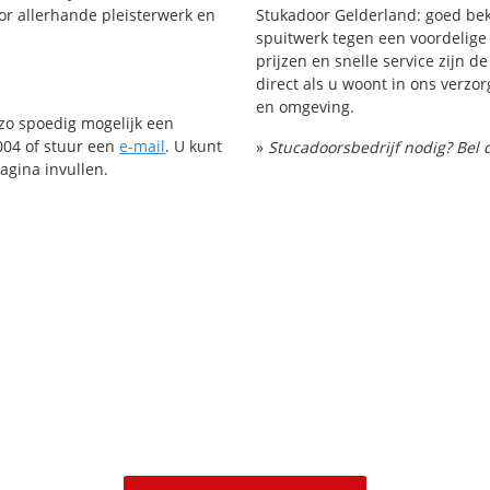
or allerhande pleisterwerk en
Stukadoor Gelderland: goed bek
spuitwerk tegen een voordelige 
prijzen en snelle service zijn de
direct als u woont in ons verzo
en omgeving.
 zo spoedig mogelijk een
004 of stuur een
e-mail
. U kunt
»
Stucadoorsbedrijf nodig? Bel 
agina invullen.
Stucadoor in Velp?
doorsbedrijf in Velp en omstreken | Bel voor een gratis stucado