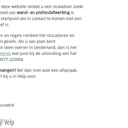
op deze website omdat u een stukadoor zoekt
ebied van
wand- en plafondafwerking
is
 startpunt om in contact te komen met een
ef is.
sen en regels rondom het stucadoren en
n gevels. Als u van plan bent
 laten voeren in Gelderland, dan is het
meren
wat past bij de uitstraling van het
 0577-222004
ntvangen?
Bel dan snel voor een afspraak,
 bij u in Velp voor:
tucwerk
jf Velp