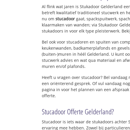
Velp-Zuid ten zu
Al flink wat jaren is Stukadoor Gelderland e
Waterstraat
betreft kwalitatief traditioneel stucwerk en 
nu om
stucadoor
gaat, spackspuitwerk, spach
klaarmaken van wanden; via Stukadoor Gelde
stukadoors in voor elk type pleisterwerk. Bek
Bel ook voor stucadoren en spuiten van com
keukenwanden, badkamerplafonds en gevels 
(buiten-)muren in héél Gelderland. U kunt ook
stucwerk advies en wat qua materiaal en afw
muren en/of plafonds.
Heeft u vragen over stucadoor? Bel vandaag
een oriënterend gesprek. Of vul vandaag nog
pagina in voor het plannen van een afspraak
offerte.
Stucadoor Offerte Gelderland?
Stucadoor is iets waar de stukadoors achter 
ervaring mee hebben. Zowel bij particulieren