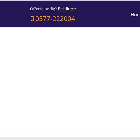
Offerte nodig?
Bel direct:
Ho
0577-222004