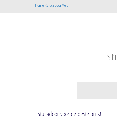
Home
›
Stucadoor Velp
St
Velp
Velp-Noord boven
Stucadoor voor de beste prijs!
Velp-Zuid benede