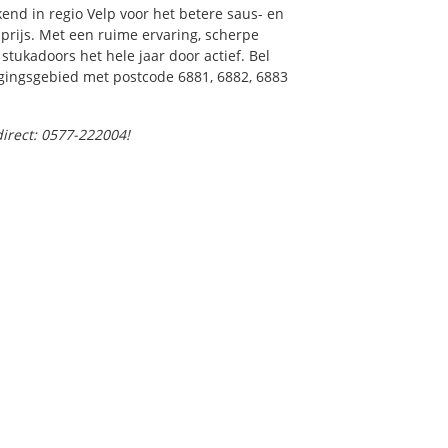
end in regio Velp voor het betere saus- en
prijs. Met een ruime ervaring, scherpe
 stukadoors het hele jaar door actief. Bel
rgingsgebied met postcode 6881, 6882, 6883
direct: 0577-222004!
or offerte ★