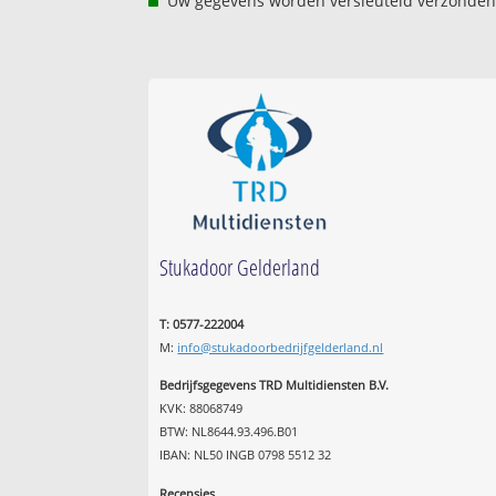
Uw gegevens worden versleuteld verzonden
Stukadoor Gelderland
T: 0577-222004
M:
info@stukadoorbedrijfgelderland.nl
Bedrijfsgegevens TRD Multidiensten B.V.
KVK: 88068749
BTW: NL8644.93.496.B01
IBAN: NL50 INGB 0798 5512 32
Recensies