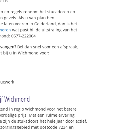
ef is.
sen en regels rondom het stucadoren en
n gevels. Als u van plan bent
 laten voeren in Gelderland, dan is het
meren
wat past bij de uitstraling van het
mond: 0577-222004
ntvangen?
Bel dan snel voor een afspraak,
rt bij u in Wichmond voor:
tucwerk
ijf Wichmond
kend in regio Wichmond voor het betere
ordelige prijs. Met een ruime ervaring,
e zijn de stukadoors het hele jaar door actief.
verzorgingsgebied met postcode 7234 en