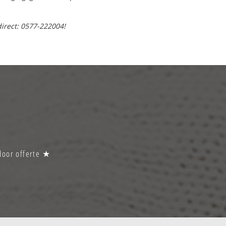
direct: 0577-222004!
door offerte ★