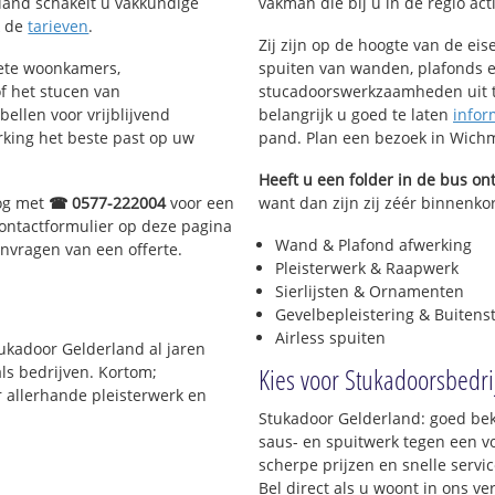
land schakelt u vakkundige
vakman die bij u in de regio acti
k de
tarieven
.
Zij zijn op de hoogte van de ei
lete woonkamers,
spuiten van wanden, plafonds e
f het stucen van
stucadoorswerkzaamheden uit te
bellen voor vrijblijvend
belangrijk u goed te laten
infor
rking het beste past op uw
pand. Plan een bezoek in Wich
Heeft u een folder in de bus o
nog met
☎ 0577-222004
voor een
want dan zijn zij zéér binnenko
contactformulier op deze pagina
Wand & Plafond afwerking
anvragen van een offerte.
Pleisterwerk & Raapwerk
Sierlijsten & Ornamenten
Gevelbepleistering & Buitens
Airless spuiten
tukadoor Gelderland al jaren
Kies voor Stukadoorsbedr
ls bedrijven. Kortom;
r allerhande pleisterwerk en
Stukadoor Gelderland: goed be
saus- en spuitwerk tegen een vo
scherpe prijzen en snelle servic
Bel direct als u woont in ons 