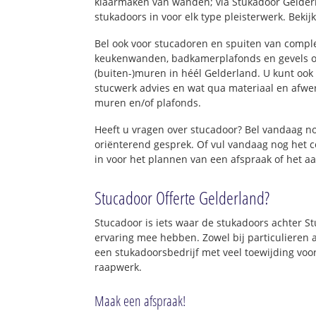
klaarmaken van wanden; via Stukadoor Gelder
stukadoors in voor elk type pleisterwerk. Bekij
Bel ook voor stucadoren en spuiten van comp
keukenwanden, badkamerplafonds en gevels o
(buiten-)muren in héél Gelderland. U kunt ook 
stucwerk advies en wat qua materiaal en afwe
muren en/of plafonds.
Heeft u vragen over stucadoor? Bel vandaag 
oriënterend gesprek. Of vul vandaag nog het 
in voor het plannen van een afspraak of het a
Stucadoor Offerte Gelderland?
Stucadoor is iets waar de stukadoors achter S
ervaring mee hebben. Zowel bij particulieren a
een stukadoorsbedrijf met veel toewijding voo
raapwerk.
Maak een afspraak!