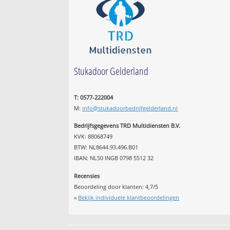
Stukadoor Gelderland
T: 0577-222004
M:
info@stukadoorbedrijfgelderland.nl
Bedrijfsgegevens TRD Multidiensten B.V.
KVK: 88068749
BTW: NL8644.93.496.B01
IBAN: NL50 INGB 0798 5512 32
Recensies
Beoordeling door klanten:
4,7
/
5
»
Bekijk individuele klantbeoordelingen