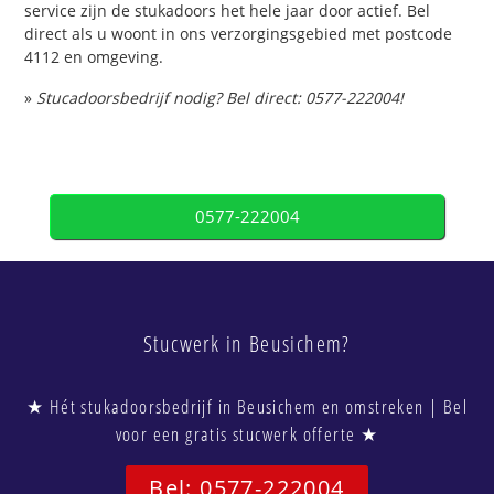
service zijn de stukadoors het hele jaar door actief. Bel
direct als u woont in ons verzorgingsgebied met postcode
4112 en omgeving.
»
Stucadoorsbedrijf nodig? Bel direct: 0577-222004!
0577-222004
Stucwerk in Beusichem?
★ Hét stukadoorsbedrijf in Beusichem en omstreken | Bel
voor een gratis stucwerk offerte ★
Bel: 0577-222004