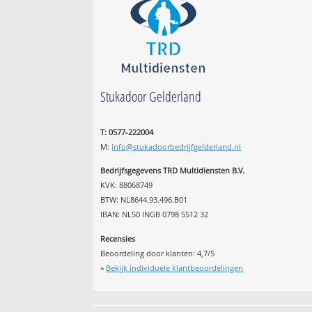
Stukadoor Gelderland
T: 0577-222004
M:
info@stukadoorbedrijfgelderland.nl
Bedrijfsgegevens TRD Multidiensten B.V.
KVK: 88068749
BTW: NL8644.93.496.B01
IBAN: NL50 INGB 0798 5512 32
Recensies
Beoordeling door klanten:
4,7
/
5
»
Bekijk individuele klantbeoordelingen