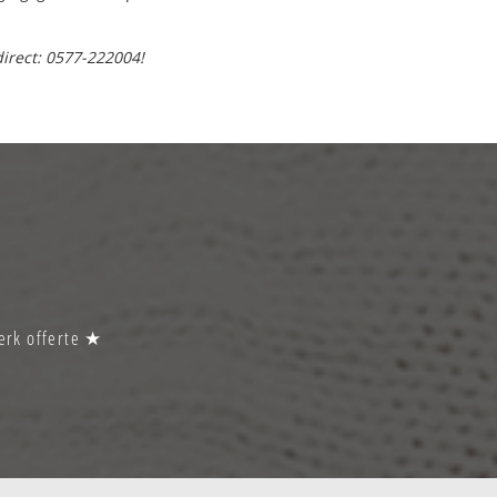
direct: 0577-222004!
werk offerte ★