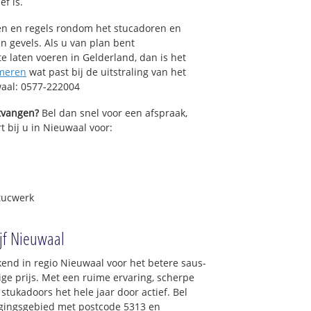
ef is.
sen en regels rondom het stucadoren en
n gevels. Als u van plan bent
 laten voeren in Gelderland, dan is het
meren
wat past bij de uitstraling van het
waal: 0577-222004
ntvangen?
Bel dan snel voor een afspraak,
t bij u in Nieuwaal voor:
tucwerk
jf Nieuwaal
end in regio Nieuwaal voor het betere saus-
ge prijs. Met een ruime ervaring, scherpe
 stukadoors het hele jaar door actief. Bel
orgingsgebied met postcode 5313 en