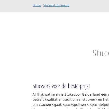
Home
›
Stucwerk Nieuwaal
Stuc
Stucwerk voor de beste prijs!
Al flink wat jaren is Stukadoor Gelderland ee
betreft kwalitatief traditioneel stucwerk en he
om
stucwerk
gaat, spackspuitwerk, spachtelput