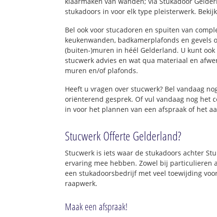
klaarmaken van wanden; via Stukadoor Gelder
stukadoors in voor elk type pleisterwerk. Bekij
Bel ook voor stucadoren en spuiten van comp
keukenwanden, badkamerplafonds en gevels o
(buiten-)muren in héél Gelderland. U kunt ook 
stucwerk advies en wat qua materiaal en afwe
muren en/of plafonds.
Heeft u vragen over stucwerk? Bel vandaag n
oriënterend gesprek. Of vul vandaag nog het 
in voor het plannen van een afspraak of het a
Stucwerk Offerte Gelderland?
Stucwerk is iets waar de stukadoors achter St
ervaring mee hebben. Zowel bij particulieren a
een stukadoorsbedrijf met veel toewijding voo
raapwerk.
Maak een afspraak!