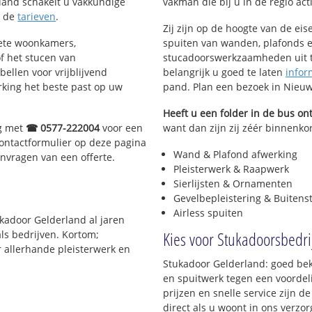
land schakelt u vakkundige
vakman die bij u in de regio acti
k de
tarieven
.
Zij zijn op de hoogte van de ei
lete woonkamers,
spuiten van wanden, plafonds e
f het stucen van
stucadoorswerkzaamheden uit te
bellen voor vrijblijvend
belangrijk u goed te laten
infor
rking het beste past op uw
pand. Plan een bezoek in Nieu
Heeft u een folder in de bus o
og met
☎ 0577-222004
voor een
want dan zijn zij zéér binnenkor
contactformulier op deze pagina
Wand & Plafond afwerking
anvragen van een offerte.
Pleisterwerk & Raapwerk
Sierlijsten & Ornamenten
Gevelbepleistering & Buitens
Airless spuiten
ukadoor Gelderland al jaren
Kies voor Stukadoorsbedri
ls bedrijven. Kortom;
r allerhande pleisterwerk en
Stukadoor Gelderland: goed bek
en spuitwerk tegen een voordeli
prijzen en snelle service zijn de
direct als u woont in ons verz