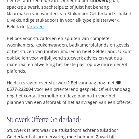
het restaureren daarvan. Of het nu om
stucwerk
gaat,
spackspuitwerk, spachtelputz of juist het behang
klaarmaken van wanden; via Stukadoor Gelderland schakelt
u vakkundige stukadoors in voor elk type pleisterwerk.
Bekijk de
tarieven
.
Bel ook voor stucadoren en spuiten van complete
woonkamers, keukenwanden, badkamerplafonds en gevels
of het stucen van (buiten-)muren in héél Gelderland. U kunt
ook bellen voor vrijblijvend stucwerk advies en wat qua
materiaal en afwerking het beste past op uw muren en/of
plafonds.
Heeft u vragen over stucwerk? Bel vandaag nog met
☎
0577-222004
voor een oriënterend gesprek. Of vul vandaag
nog het contactformulier op deze pagina in voor het
plannen van een afspraak of het aanvragen van een offerte.
Stucwerk Offerte Gelderland?
Stucwerk is iets waar de stukadoors achter Stukadoor
Gelderland al jaren ervaring mee hebben. Zowel bij