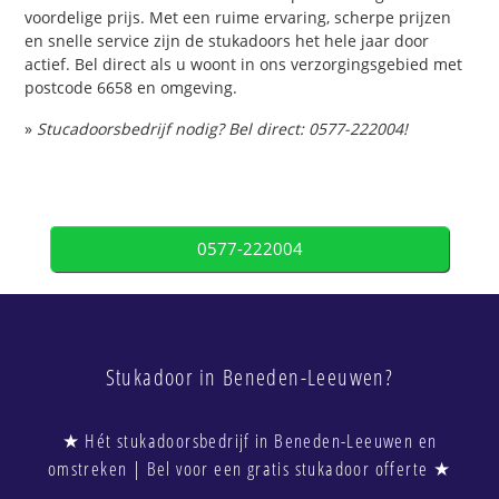
voordelige prijs. Met een ruime ervaring, scherpe prijzen
en snelle service zijn de stukadoors het hele jaar door
actief. Bel direct als u woont in ons verzorgingsgebied met
postcode 6658 en omgeving.
»
Stucadoorsbedrijf nodig? Bel direct: 0577-222004!
0577-222004
Stukadoor in Beneden-Leeuwen?
★ Hét stukadoorsbedrijf in Beneden-Leeuwen en
omstreken | Bel voor een gratis stukadoor offerte ★