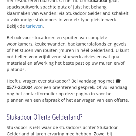
het restaureren daarvan. Of het nu om
stukadoor
gaat,
spackspuitwerk, spachtelputz of juist het behang
klaarmaken van wanden; via Stukadoor Gelderland schakelt
u vakkundige stukadoors in voor elk type pleisterwerk.
Bekijk de
tarieven
.
Bel ook voor stucadoren en spuiten van complete
woonkamers, keukenwanden, badkamerplafonds en gevels
of het stucen van (buiten-)muren in héél Gelderland. U kunt
ook bellen voor vrijblijvend stucwerk advies en wat qua
materiaal en afwerking het beste past op uw muren en/of
plafonds.
Heeft u vragen over stukadoor? Bel vandaag nog met
☎
0577-222004
voor een oriënterend gesprek. Of vul vandaag
nog het contactformulier op deze pagina in voor het
plannen van een afspraak of het aanvragen van een offerte.
Stukadoor Offerte Gelderland?
Stukadoor is iets waar de stukadoors achter Stukadoor
Gelderland al jaren ervaring mee hebben. Zowel bij