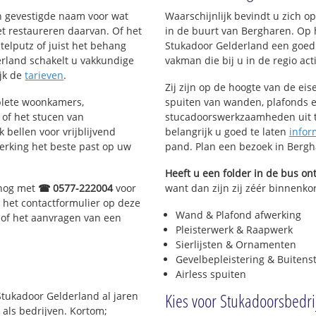
en gevestigde naam voor wat
Waarschijnlijk bevindt u zich 
het restaureren daarvan. Of het
in de buurt van Bergharen. Op
telputz of juist het behang
Stukadoor Gelderland een goed
rland schakelt u vakkundige
vakman die bij u in de regio acti
ijk de
tarieven
.
Zij zijn op de hoogte van de ei
plete woonkamers,
spuiten van wanden, plafonds e
of het stucen van
stucadoorswerkzaamheden uit te
 bellen voor vrijblijvend
belangrijk u goed te laten
infor
erking het beste past op uw
pand. Plan een bezoek in Berg
Heeft u een folder in de bus o
 nog met
☎ 0577-222004
voor
want dan zijn zij zéér binnenkor
 het contactformulier op deze
Wand & Plafond afwerking
 of het aanvragen van een
Pleisterwerk & Raapwerk
Sierlijsten & Ornamenten
Gevelbepleistering & Buitens
Airless spuiten
Kies voor Stukadoorsbedri
Stukadoor Gelderland al jaren
 als bedrijven. Kortom;