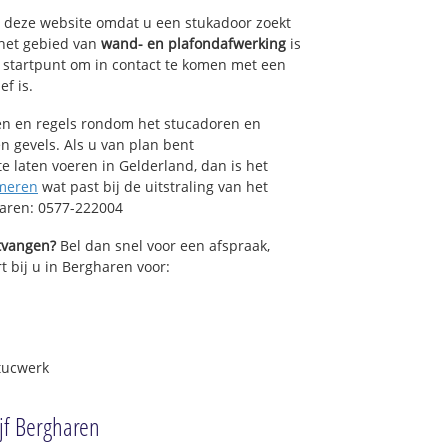
op deze website omdat u een stukadoor zoekt
 het gebied van
wand- en plafondafwerking
is
 startpunt om in contact te komen met een
ef is.
sen en regels rondom het stucadoren en
n gevels. Als u van plan bent
 laten voeren in Gelderland, dan is het
meren
wat past bij de uitstraling van het
haren: 0577-222004
ntvangen?
Bel dan snel voor een afspraak,
t bij u in Bergharen voor:
tucwerk
jf Bergharen