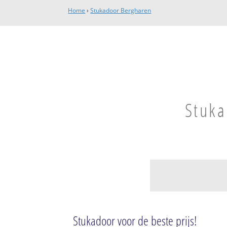
Home
›
Stukadoor Bergharen
Stuka
Bergharen
Bergharen
Stukadoor voor de beste prijs!
Bedrijventerrein