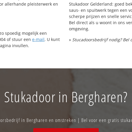
or allerhande pleisterwerk en
Stukadoor Gelderland: goed bek
saus- en spuitwerk tegen een vo
scherpe prijzen en snelle servic
Bel direct als u woont in ons 
omgeving.
 zo spoedig mogelijk een
004 of stuur een
e-mail
. U kunt
»
Stucadoorsbedrijf nodig? Bel 
agina invullen.
Stukadoor in Bergharen?
rsbedrijf in Bergharen en omstreken | Bel voor een gratis stuk