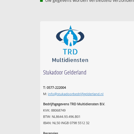
Uw gegevens worden versleuteld verzonden
Stukadoor Gelderland
T: 0577-222004
M:
info@stukadoorbedrijfgelderland.nl
Bedrijfsgegevens TRD Multidiensten B.V.
KVK: 88068749
BTW: NL8644.93.496.B01
IBAN: NL50 INGB 0798 5512 32
Recensies