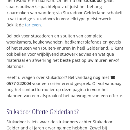
het restaureren daarvan. Of het nu om
stukadoor
gaat,
spackspuitwerk, spachtelputz of juist het behang
klaarmaken van wanden; via Stukadoor Gelderland schakelt
u vakkundige stukadoors in voor elk type pleisterwerk.
Bekijk de
tarieven
.
Bel ook voor stucadoren en spuiten van complete
woonkamers, keukenwanden, badkamerplafonds en gevels
of het stucen van (buiten-)muren in héél Gelderland. U kunt
ook bellen voor vrijblijvend stucwerk advies en wat qua
materiaal en afwerking het beste past op uw muren en/of
plafonds.
Heeft u vragen over stukadoor? Bel vandaag nog met
☎
0577-222004
voor een oriënterend gesprek. Of vul vandaag
nog het contactformulier op deze pagina in voor het
plannen van een afspraak of het aanvragen van een offerte.
Stukadoor Offerte Gelderland?
Stukadoor is iets waar de stukadoors achter Stukadoor
Gelderland al jaren ervaring mee hebben. Zowel bij