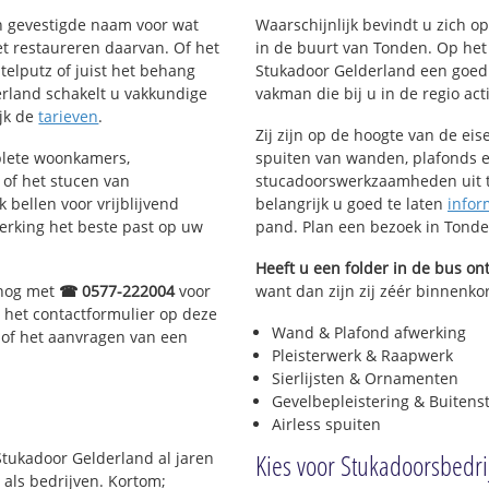
en gevestigde naam voor wat
Waarschijnlijk bevindt u zich 
het restaureren daarvan. Of het
in de buurt van Tonden. Op he
telputz of juist het behang
Stukadoor Gelderland een goed
rland schakelt u vakkundige
vakman die bij u in de regio acti
ijk de
tarieven
.
Zij zijn op de hoogte van de ei
plete woonkamers,
spuiten van wanden, plafonds e
of het stucen van
stucadoorswerkzaamheden uit te
 bellen voor vrijblijvend
belangrijk u goed te laten
infor
erking het beste past op uw
pand. Plan een bezoek in Tond
Heeft u een folder in de bus o
 nog met
☎ 0577-222004
voor
want dan zijn zij zéér binnenkor
 het contactformulier op deze
Wand & Plafond afwerking
 of het aanvragen van een
Pleisterwerk & Raapwerk
Sierlijsten & Ornamenten
Gevelbepleistering & Buitens
Airless spuiten
Kies voor Stukadoorsbedri
Stukadoor Gelderland al jaren
 als bedrijven. Kortom;