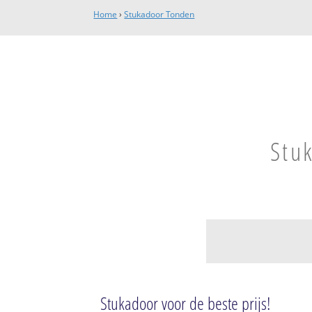
Home
›
Stukadoor Tonden
Stu
Tonden
Tonden
Stukadoor voor de beste prijs!