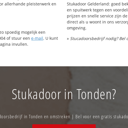
or allerhande pleisterwerk en
Stukadoor Gelderland: goed bek
en spuitwerk tegen een voordeli
prijzen en snelle service zijn de
direct als u woont in ons verz
omgeving.
 zo spoedig mogelijk een
004 of stuur een
e-mail
. U kunt
»
Stucadoorsbedrijf nodig? Bel 
agina invullen.
Stukadoor in Tonden?
oorsbedrijf in Tonden en omstreken | Bel voor een gratis stukad