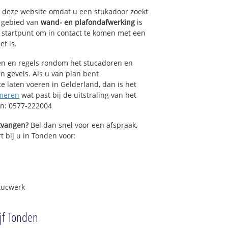
op deze website omdat u een stukadoor zoekt
t gebied van
wand- en plafondafwerking
is
 startpunt om in contact te komen met een
ef is.
sen en regels rondom het stucadoren en
n gevels. Als u van plan bent
 laten voeren in Gelderland, dan is het
meren
wat past bij de uitstraling van het
en: 0577-222004
ntvangen?
Bel dan snel voor een afspraak,
t bij u in Tonden voor:
tucwerk
jf Tonden