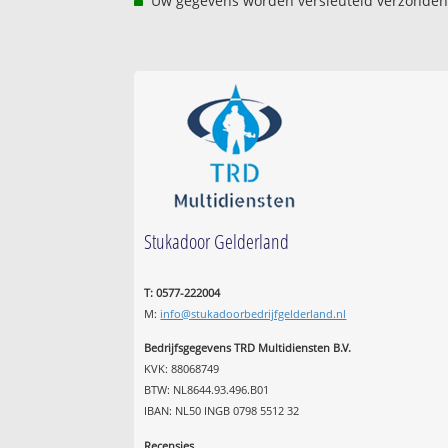
Uw gegevens worden versleuteld verzonden
Stukadoor Gelderland
T: 0577-222004
M:
info@stukadoorbedrijfgelderland.nl
Bedrijfsgegevens TRD Multidiensten B.V.
KVK: 88068749
BTW: NL8644.93.496.B01
IBAN: NL50 INGB 0798 5512 32
Recensies