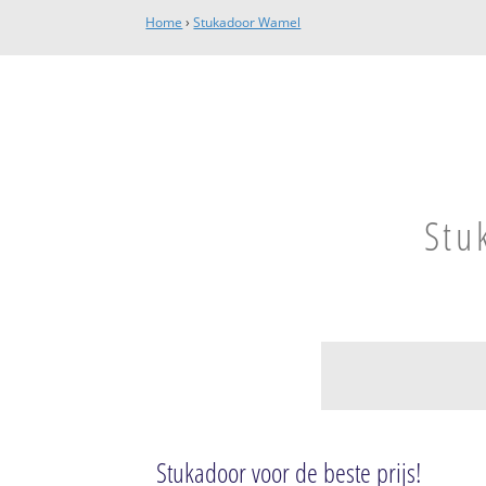
Home
›
Stukadoor Wamel
Stu
Wamel
Kern Wamel
Stukadoor voor de beste prijs!