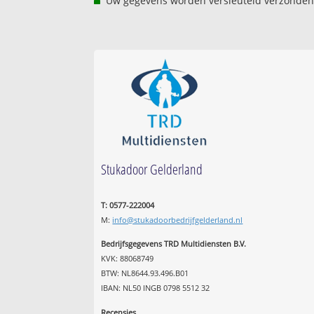
Uw gegevens worden versleuteld verzonden
Stukadoor Gelderland
T: 0577-222004
M:
info@stukadoorbedrijfgelderland.nl
Bedrijfsgegevens TRD Multidiensten B.V.
KVK: 88068749
BTW: NL8644.93.496.B01
IBAN: NL50 INGB 0798 5512 32
Recensies