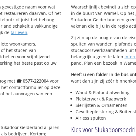
en gevestigde naam voor wat
Waarschijnlijk bevindt u zich 
het restaureren daarvan. Of het
in de buurt van Wamel. Op het
telputz of juist het behang
Stukadoor Gelderland een goed
rland schakelt u vakkundige
vakman die bij u in de regio acti
ijk de
tarieven
.
Zij zijn op de hoogte van de ei
plete woonkamers,
spuiten van wanden, plafonds e
of het stucen van
stucadoorswerkzaamheden uit te
 bellen voor vrijblijvend
belangrijk u goed te laten
infor
erking het beste past op uw
pand. Plan een bezoek in Wame
Heeft u een folder in de bus o
 nog met
☎ 0577-222004
voor
want dan zijn zij zéér binnenkor
 het contactformulier op deze
Wand & Plafond afwerking
 of het aanvragen van een
Pleisterwerk & Raapwerk
Sierlijsten & Ornamenten
Gevelbepleistering & Buitens
Airless spuiten
Kies voor Stukadoorsbedr
Stukadoor Gelderland al jaren
 als bedrijven. Kortom;